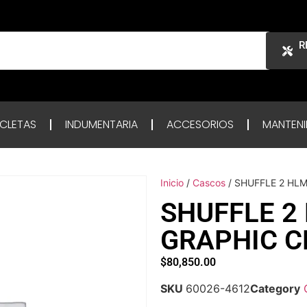
R
ICLETAS
INDUMENTARIA
ACCESORIOS
MANTENI
Inicio
/
Cascos
/ SHUFFLE 2 HL
SHUFFLE 2
GRAPHIC C
$
80,850.00
SKU
60026-4612
Category