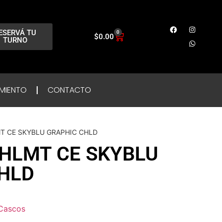
ESERVÁ TU
0
$
0.00
TURNO
MIENTO
CONTACTO
MT CE SKYBLU GRAPHIC CHLD
 HLMT CE SKYBLU
HLD
Cascos