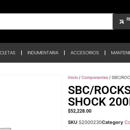
R
ICLETAS
INDUMENTARIA
ACCESORIOS
MANTENI
Inicio
/
Componentes
/ SBC/ROC
SBC/ROCKS
SHOCK 200
$
52,228.00
SKU
S2000230
Category
C