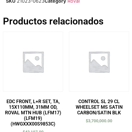
SKU
21023-0623
Category
Roval
Productos relacionados
EDC FRONT, L+R SET, TA,
CONTROL SL 29 CL
15X110MM, 31MM OD,
WHEELSET MS SATIN
ROVAL MTN HUB (LFM17)
CARBON/SATIN BLK
(LFM19)
$
3,700,000.00
(HWGXXX00S9853C)