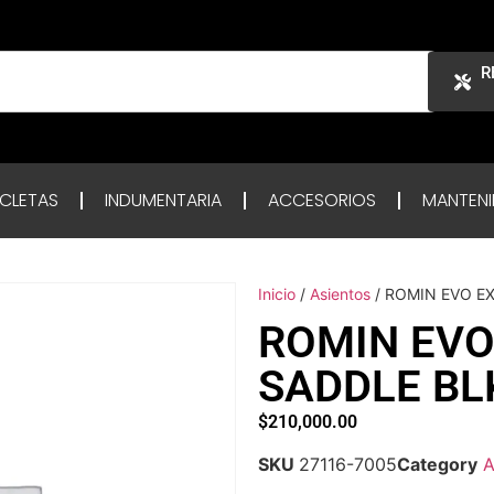
R
ICLETAS
INDUMENTARIA
ACCESORIOS
MANTENI
Inicio
/
Asientos
/ ROMIN EVO EX
ROMIN EVO
SADDLE BL
$
210,000.00
SKU
27116-7005
Category
A