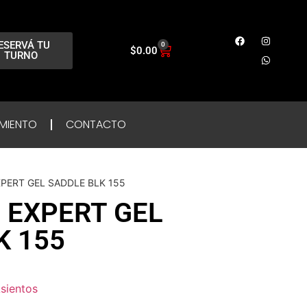
ESERVÁ TU
0
$
0.00
TURNO
MIENTO
CONTACTO
PERT GEL SADDLE BLK 155
 EXPERT GEL
K 155
sientos