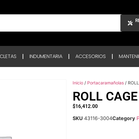
R
ICLETAS
INDUMENTARIA
ACCESORIOS
MANTENI
Inicio
/
Portacaramañolas
/ ROL
ROLL CAGE
$
16,412.00
SKU
43116-3004
Category