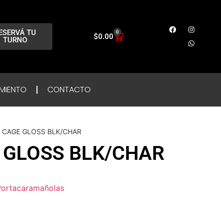
ESERVÁ TU
0
$
0.00
TURNO
MIENTO
CONTACTO
L CAGE GLOSS BLK/CHAR
 GLOSS BLK/CHAR
Portacaramañolas