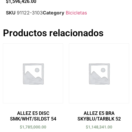
$
1,596,426.00
SKU
91122-3103
Category
Bicicletas
Productos relacionados
ALLEZ E5 DISC
ALLEZ E5 BRA
SMK/WHT/SILDST 54
SKYBLU/TARBLK 52
$
1,785,000.00
$
1,148,341.00