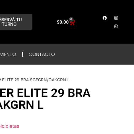
ESERVÁ TU
0
$
0.00
TURNO
MIENTO
CONTACTO
 ELITE 29 BRA SGEGRN/OAKGRN L
R ELITE 29 BRA
AKGRN L
icicletas