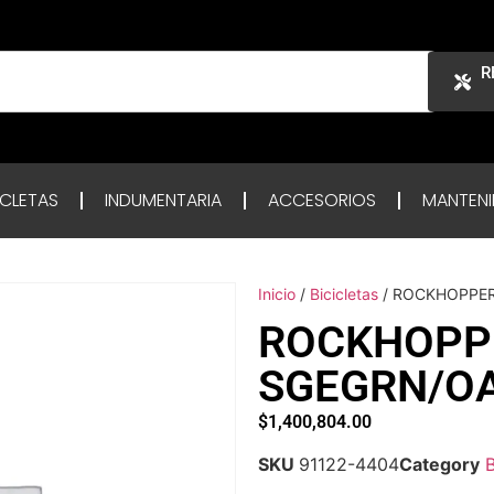
R
ICLETAS
INDUMENTARIA
ACCESORIOS
MANTENI
Inicio
/
Bicicletas
/ ROCKHOPPER
ROCKHOPPE
SGEGRN/O
$
1,400,804.00
SKU
91122-4404
Category
B