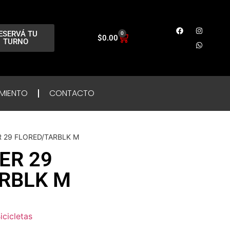
ESERVÁ TU
0
$
0.00
TURNO
MIENTO
CONTACTO
 29 FLORED/TARBLK M
ER 29
RBLK M
icicletas