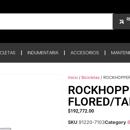
R
ICLETAS
INDUMENTARIA
ACCESORIOS
MANTENI
Inicio
/
Bicicletas
/ ROCKHOPPER
ROCKHOPP
FLORED/TA
$
192,772.00
SKU
91220-7103
Category
B