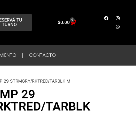
ESERVÁ TU
0
$
0.00
TURNO
MIENTO
CONTACTO
P 29 STRMGRY/RKTRED/TARBLK M
MP 29
RKTRED/TARBLK