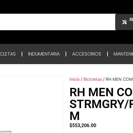
R
ICLETAS
INDUMENTARIA
ACCESORIOS
MANTENI
Inicio
/
Bicicletas
/ RH MEN COM
RH MEN CO
STRMGRY/
M
$
553,206.00