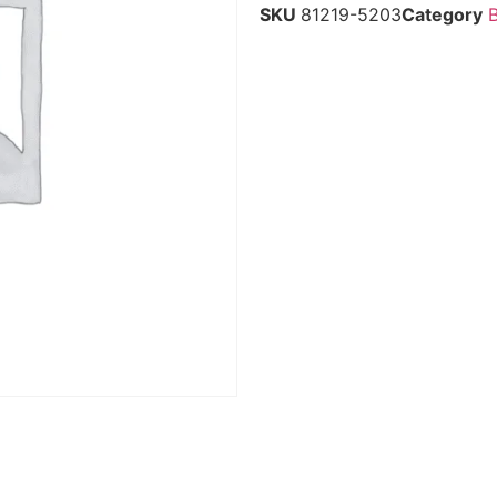
SKU
81219-5203
Category
B