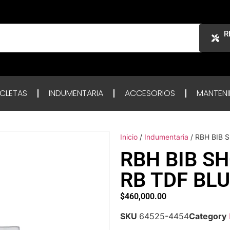
R
ICLETAS
INDUMENTARIA
ACCESORIOS
MANTENI
Inicio
/
Indumentaria
/ RBH BIB 
RBH BIB S
RB TDF BLU
$
460,000.00
SKU
64525-4454
Category