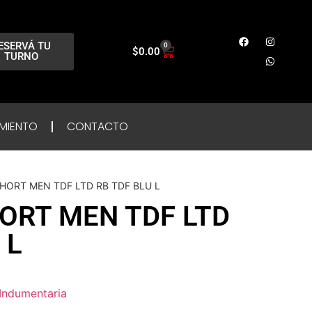
ESERVÁ TU
0
$
0.00
TURNO
MIENTO
CONTACTO
SHORT MEN TDF LTD RB TDF BLU L
HORT MEN TDF LTD
 L
Indumentaria