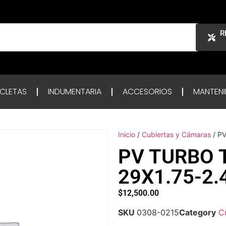
R
ICLETAS
INDUMENTARIA
ACCESORIOS
MANTENI
Inicio
/
Cubiertas y Cámaras
/ P
PV TURBO 
29X1.75-2.
$
12,500.00
SKU
0308-0215
Category
C