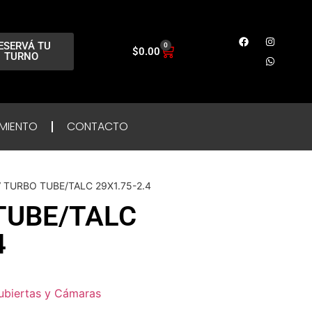
ESERVÁ TU
0
$
0.00
TURNO
MIENTO
CONTACTO
V TURBO TUBE/TALC 29X1.75-2.4
TUBE/TALC
4
ubiertas y Cámaras