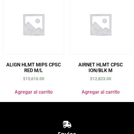
ALIGN HLMT MIPS CPSC
AIRNET HLMT CPSC
RED M/L
ION/BLK M
$
15,610.00
$
12,823.00
Agregar al carrito
Agregar al carrito