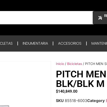
R
ICLETAS
INDUMENTARIA
ACCESORIOS
MANTENI
Inicio
/
Bicicletas
/ PITCH MEN S
PITCH MEN
BLK/BLK M
$
140,849.00
SKU
85518-6003
Category