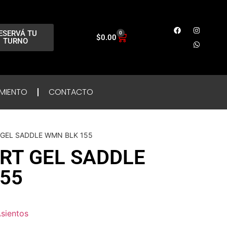
ESERVÁ TU
0
$
0.00
TURNO
MIENTO
CONTACTO
 GEL SADDLE WMN BLK 155
RT GEL SADDLE
55
sientos