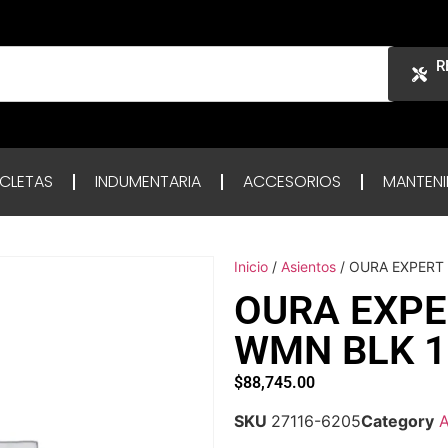
R
ICLETAS
INDUMENTARIA
ACCESORIOS
MANTENI
Inicio
/
Asientos
/ OURA EXPERT
OURA EXPE
WMN BLK 1
$
88,745.00
SKU
27116-6205
Category
A