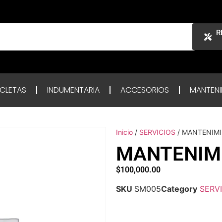
R
ICLETAS
INDUMENTARIA
ACCESORIOS
MANTENI
Inicio
/
SERVICIOS
/ MANTENIM
MANTENIM
$
100,000.00
SKU
SM005
Category
SERV