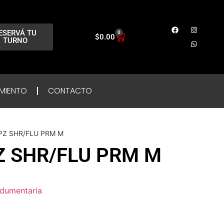
ESERVÁ TU
0
$
0.00
TURNO
MIENTO
CONTACTO
PZ SHR/FLU PRM M
Z SHR/FLU PRM M
ndumentaria