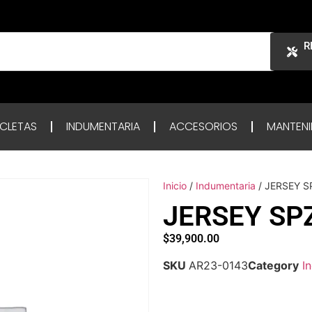
R
ICLETAS
INDUMENTARIA
ACCESORIOS
MANTENI
Inicio
/
Indumentaria
/ JERSEY S
JERSEY SP
$
39,900.00
SKU
AR23-0143
Category
I