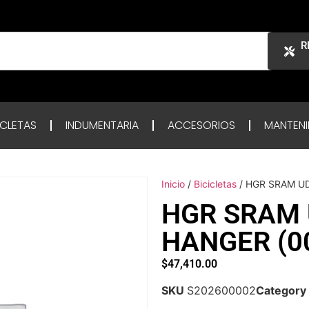
R
ICLETAS
INDUMENTARIA
ACCESORIOS
MANTENI
Inicio
/
Bicicletas
/ HGR SRAM UD
HGR SRAM 
HANGER (00
$
47,410.00
SKU
S202600002
Category