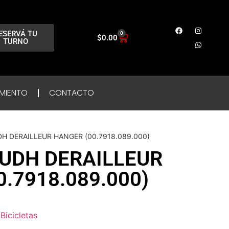
ESERVÁ TU
0
$
0.00
TURNO
MIENTO
CONTACTO
H DERAILLEUR HANGER (00.7918.089.000)
UDH DERAILLEUR
.7918.089.000)
Bicicletas