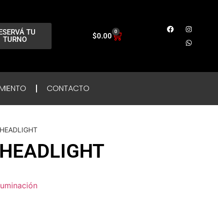
ESERVÁ TU
0
$
0.00
TURNO
MIENTO
CONTACTO
 HEADLIGHT
 HEADLIGHT
luminación