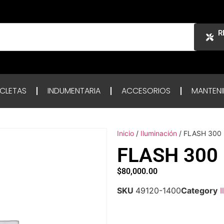
R
ICLETAS
INDUMENTARIA
ACCESORIOS
MANTENI
Inicio
/
Iluminación
/ FLASH 300
FLASH 300
$
80,000.00
SKU
49120-1400
Category
I