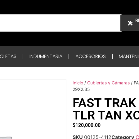
R
ICLETAS
INDUMENTARIA
ACCESORIOS
MANTENI
Inicio
/
Cubiertas y Cámaras
/ FA
29X2.35
FAST TRAK 
TLR TAN XC
$
120,000.00
SKU
00125-4112
Category
C