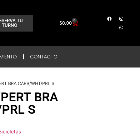
ESERVÁ TU
0
$
0.00
TURNO
MIENTO
CONTACTO
ERT BRA CARB/WHT/PRL S
XPERT BRA
PRL S
Bicicletas