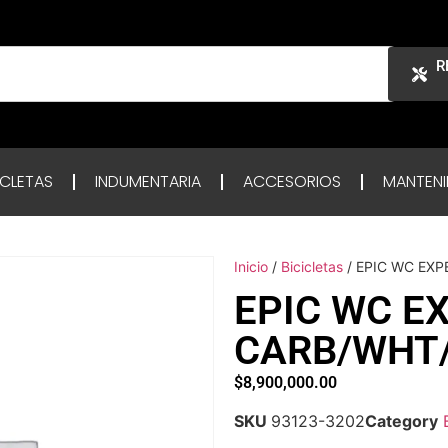
R
ICLETAS
INDUMENTARIA
ACCESORIOS
MANTENI
Inicio
/
Bicicletas
/ EPIC WC EXP
EPIC WC E
CARB/WHT/
$
8,900,000.00
SKU
93123-3202
Category