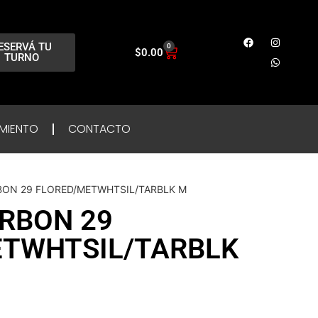
ESERVÁ TU
0
$
0.00
TURNO
MIENTO
CONTACTO
RBON 29 FLORED/METWHTSIL/TARBLK M
ARBON 29
ETWHTSIL/TARBLK