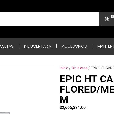
R
ICLETAS
INDUMENTARIA
ACCESORIOS
MANTENI
Inicio
/
Bicicletas
/ EPIC HT CA
EPIC HT C
FLORED/M
M
$
2,666,331.00