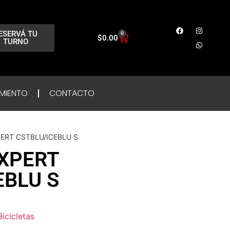
ESERVÁ TU
0
$
0.00
TURNO
MIENTO
CONTACTO
PERT CSTBLU/ICEBLU S
EXPERT
EBLU S
Bicicletas