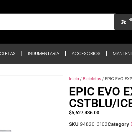
R
ICLETAS
INDUMENTARIA
ACCESORIOS
MANTENI
Inicio
/
Bicicletas
/ EPIC EVO EX
EPIC EVO 
CSTBLU/IC
$
5,627,436.00
SKU
94820-3102
Category