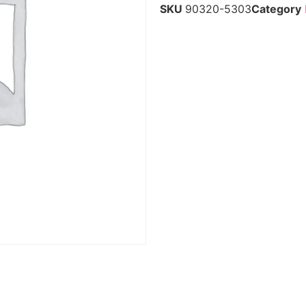
SKU
90320-5303
Category