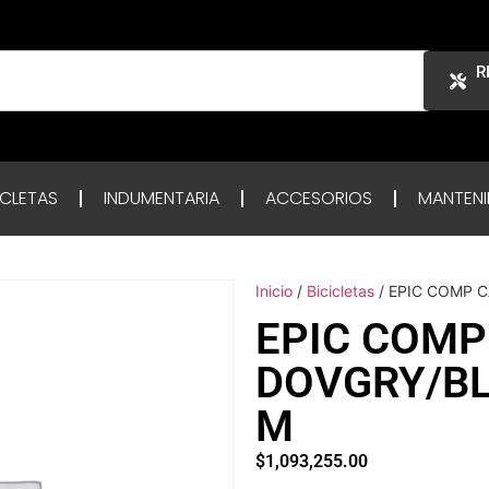
R
ICLETAS
INDUMENTARIA
ACCESORIOS
MANTENI
Inicio
/
Bicicletas
/ EPIC COMP 
EPIC COMP
DOVGRY/B
M
$
1,093,255.00