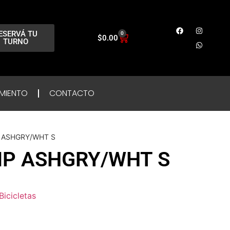
ESERVÁ TU
0
$
0.00
TURNO
MIENTO
CONTACTO
P ASHGRY/WHT S
MP ASHGRY/WHT S
Bicicletas