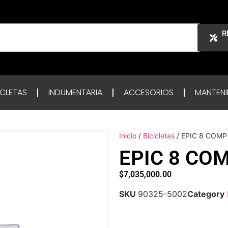
R
ICLETAS
INDUMENTARIA
ACCESORIOS
MANTENI
Inicio
/
Bicicletas
/ EPIC 8 COM
EPIC 8 CO
$
7,035,000.00
SKU
90325-5002
Category