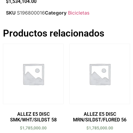
$
1,534,104.00
SKU
S196800016
Category
Bicicletas
Productos relacionados
ALLEZ E5 DISC
ALLEZ E5 DISC
SMK/WHT/SILDST 58
MRN/SILDST/FLORED 56
$
1,785,000.00
$
1,785,000.00