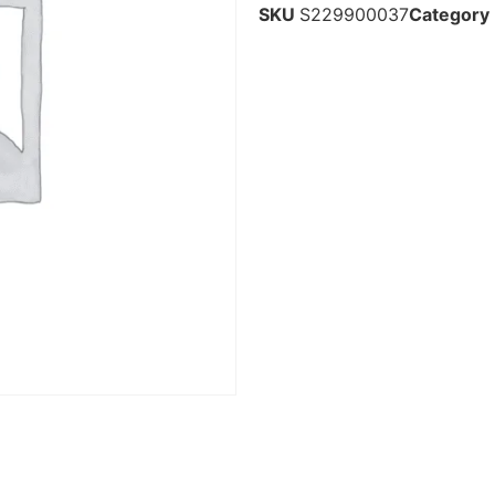
SKU
S229900037
Category