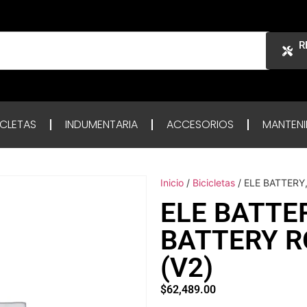
R
ICLETAS
INDUMENTARIA
ACCESORIOS
MANTENI
Inicio
/
Bicicletas
/ ELE BATTERY
ELE BATTER
BATTERY R
(V2)
$
62,489.00