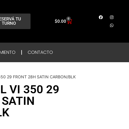
ESERVÁ TU
0
$
0.00
TURNO
MIENTO
CONTACTO
350 29 FRONT 28H SATIN CARBON/BLK
 VI 350 29
 SATIN
LK