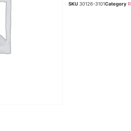
SKU
30126-3101
Category
R