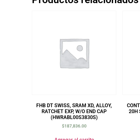
FHB DT SWISS, SRAM XD, ALLOY,
CONT
RATCHET EXP, W/O END CAP
20H 
(HWRABL00S3830S)
$
187,836.00
Agregar al carrito