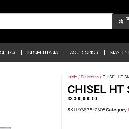
R
ICLETAS
INDUMENTARIA
ACCESORIOS
MANTENI
Inicio
/
Bicicletas
/ CHISEL HT S
CHISEL HT
$
3,300,000.00
SKU
93826-7305
Category