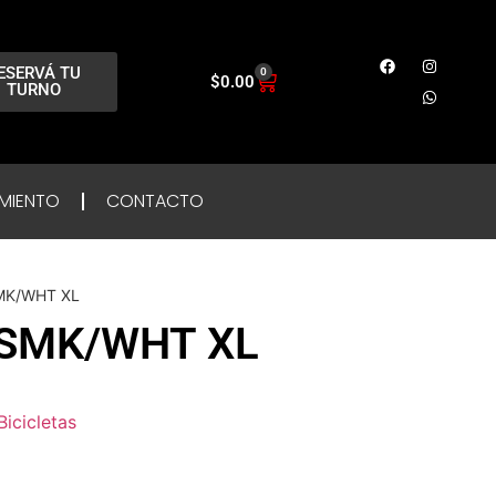
ESERVÁ TU
0
$
0.00
TURNO
MIENTO
CONTACTO
MK/WHT XL
 SMK/WHT XL
Bicicletas