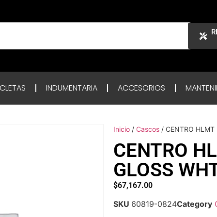
R
ICLETAS
INDUMENTARIA
ACCESORIOS
MANTENI
Inicio
/
Cascos
/ CENTRO HLMT 
CENTRO HL
GLOSS WHT
$
67,167.00
SKU
60819-0824
Category