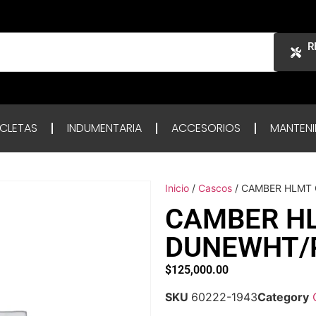
R
ICLETAS
INDUMENTARIA
ACCESORIOS
MANTENI
Inicio
/
Cascos
/ CAMBER HLMT
CAMBER H
DUNEWHT/
$
125,000.00
SKU
60222-1943
Category