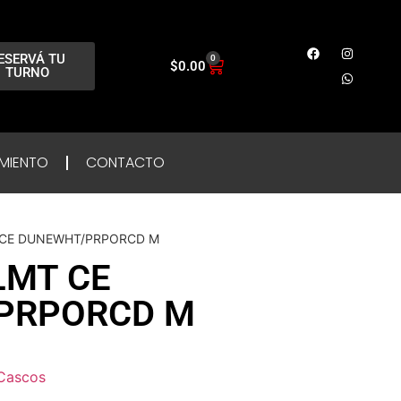
ESERVÁ TU
0
$
0.00
TURNO
MIENTO
CONTACTO
 CE DUNEWHT/PRPORCD M
LMT CE
PRPORCD M
Cascos