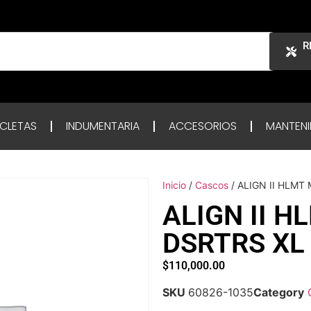
R
ICLETAS
INDUMENTARIA
ACCESORIOS
MANTENI
Inicio
/
Cascos
/ ALIGN II HLMT
ALIGN II H
DSRTRS XL
$
110,000.00
SKU
60826-1035
Category