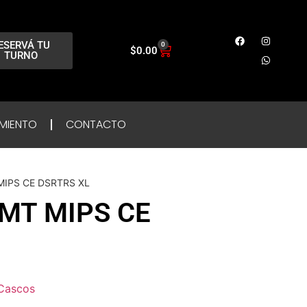
ESERVÁ TU
0
$
0.00
TURNO
MIENTO
CONTACTO
 MIPS CE DSRTRS XL
LMT MIPS CE
Cascos